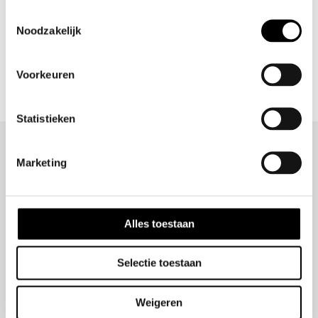
Accessories (Rental)
Toestemmingsselectie
Pods
Noodzakelijk
Voorkeuren
Statistieken
Marketing
Pro-Shar offers high-performance paintballs and paintball
Alles toestaan
equipment, apparel, and accessories for competitive
players and serious enthusiasts around the world.
Selectie toestaan
Weigeren