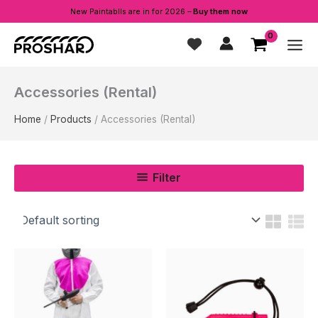
New Paintablls are in for 2026 –
Buy them now
Skip
to
content
Accessories (Rental)
Home
Products
Accessories (Rental)
Filter