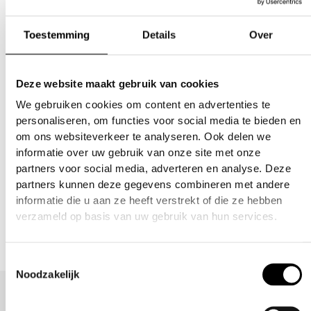
Toestemming
Details
Over
Deze website maakt gebruik van cookies
We gebruiken cookies om content en advertenties te
Uncategorized
Uncategorized
personaliseren, om functies voor social media te bieden en
Trunk Series
Trunk Series
om ons websiteverkeer te analyseren. Ook delen we
Headband – Standard
Headwrap – Standard
informatie over uw gebruik van onze site met onze
Colors
Colors
partners voor social media, adverteren en analyse. Deze
€
31.25
€
37.25
partners kunnen deze gegevens combineren met andere
informatie die u aan ze heeft verstrekt of die ze hebben
verzameld op basis van uw gebruik van hun services.
Toestemmingsselectie
Noodzakelijk