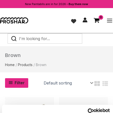
New Paintablls are in for 2026 –
Buy them now
Skip
to
content
I'm
looking
for...
Brown
Home
Products
Brown
Filter