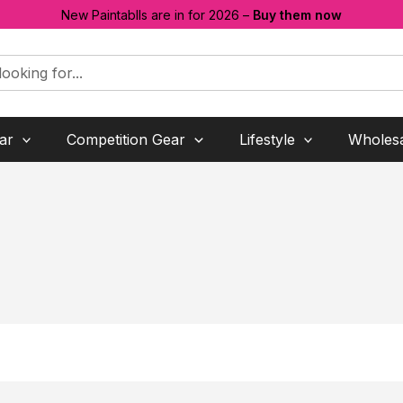
New Paintablls are in for 2026 –
Buy them now
ar
Competition Gear
Lifestyle
Wholes