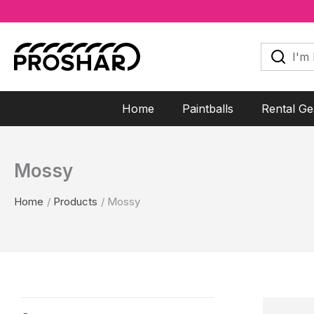
Skip
to
I'm
looking
content
for...
Home
Paintballs
Rental Ge
Mossy
Home
Products
Mossy