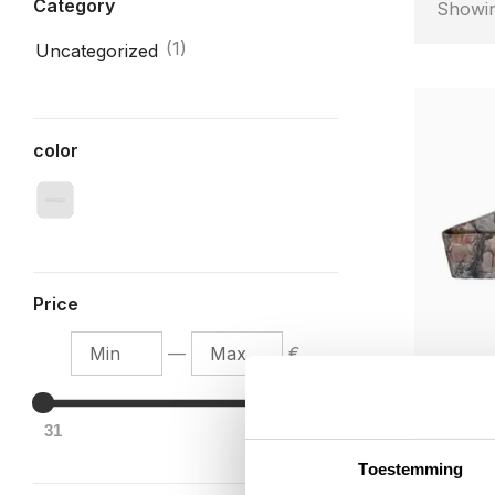
Category
Showin
(1)
Uncategorized
color
Price
M
M
—
€
i
a
n
x
31
32
Uncateg
Toestemming
Trunk 