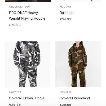
Uncategorized
Hoodies
PRO DNA™ Heavy-
Raincoat
Weight Playing Hoodie
€
34.95
€
73.25
Coverall
Coverall
Coverall Urban Jungle
Coverall Woodland
€
29.95
€
29.95