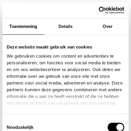
Toestemming
Details
Over
Deze website maakt gebruik van cookies
We gebruiken cookies om content en advertenties te
personaliseren, om functies voor social media te bieden
en om ons websiteverkeer te analyseren. Ook delen we
informatie over uw gebruik van onze site met onze
Competition Gear
Competition Gear
partners voor social media, adverteren en analyse. Deze
Infamous PRO DNA
Infamous Spartan
partners kunnen deze gegevens combineren met andere
Slide Pants – GEN 2
Gloves
informatie die u aan ze heeft verstrekt of die ze hebben
verzameld op basis van uw gebruik van hun services.
€
148.95
€
11.95
Toestemmingsselectie
Noodzakelijk