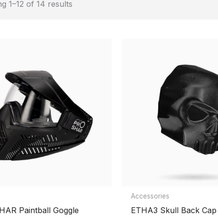
g 1–12 of 14 results
Accessories
AR Paintball Goggle
ETHA3 Skull Back Cap