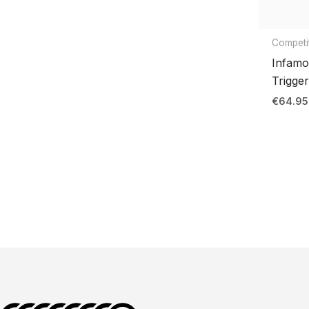
Competi
Infamo
Trigger
€
64.95