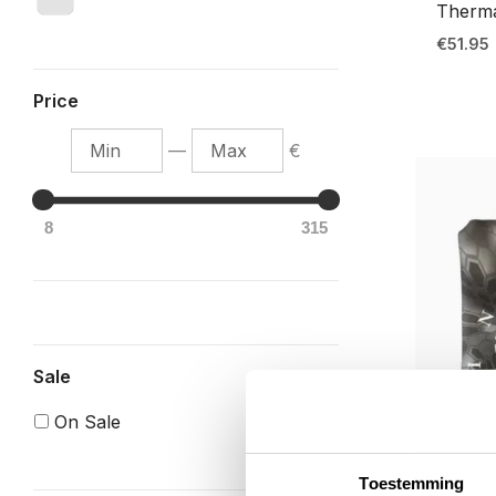
Therma
€
51.95
Price
M
M
—
€
i
a
n
x
8
315
Sale
On Sale
Toestemming