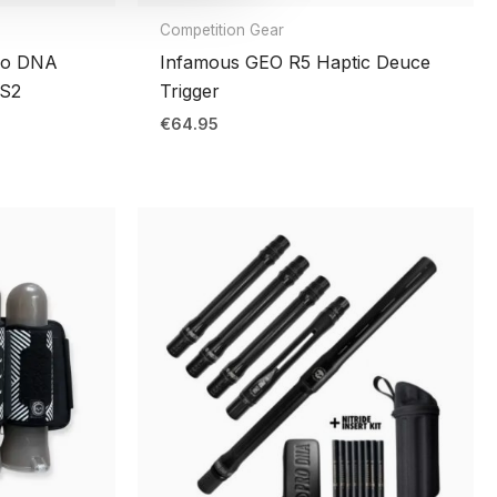
Competition Gear
Pro DNA
Infamous GEO R5 Haptic Deuce
CS2
Trigger
€
64.95