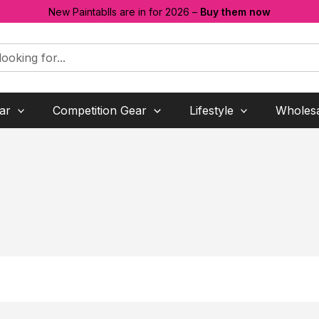
New Paintablls are in for 2026 –
Buy them now
ar
Competition Gear
Lifestyle
Wholes