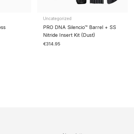
Uncategorized
ess
PRO DNA Silencio™ Barrel + SS
Nitride Insert Kit (Dust)
€
314.95
5
h
5