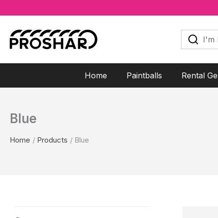
Skip
to
I'm
looking
content
for...
Home
Paintballs
Rental Ge
Blue
Home
Products
Blue