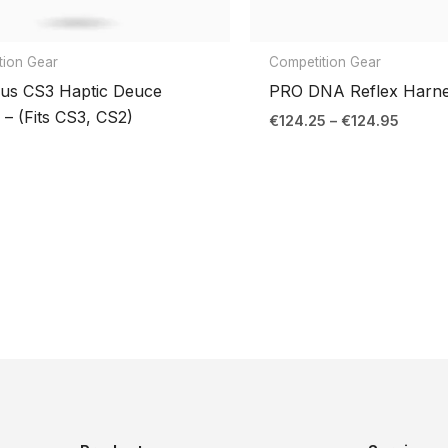
tion Gear
Competition Gear
us CS3 Haptic Deuce
PRO DNA Reflex Harn
 – (Fits CS3, CS2)
Price
€
124.25
–
€
124.95
range:
€124.2
throug
€124.9